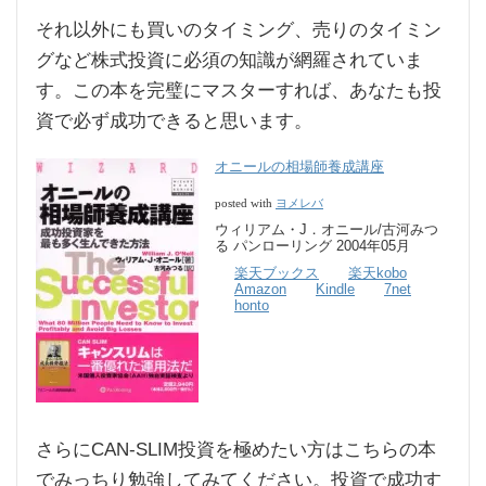
それ以外にも買いのタイミング、売りのタイミン
グなど株式投資に必須の知識が網羅されていま
す。この本を完璧にマスターすれば、あなたも投
資で必ず成功できると思います。
オニールの相場師養成講座
ヨメレバ
posted with
ウィリアム・J．オニール/古河みつ
る パンローリング 2004年05月
楽天ブックス
楽天kobo
Amazon
Kindle
7net
honto
さらにCAN-SLIM投資を極めたい方はこちらの本
でみっちり勉強してみてください。投資で成功す