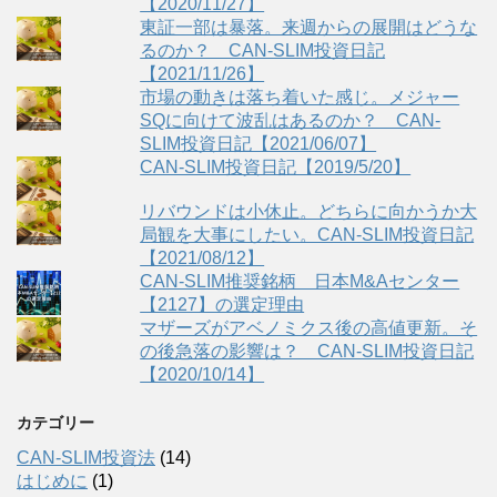
【2020/11/27】
東証一部は暴落。来週からの展開はどうな
るのか？ CAN-SLIM投資日記
【2021/11/26】
市場の動きは落ち着いた感じ。メジャー
SQに向けて波乱はあるのか？ CAN-
SLIM投資日記【2021/06/07】
CAN-SLIM投資日記【2019/5/20】
リバウンドは小休止。どちらに向かうか大
局観を大事にしたい。CAN-SLIM投資日記
【2021/08/12】
CAN-SLIM推奨銘柄 日本M&Aセンター
【2127】の選定理由
マザーズがアベノミクス後の高値更新。そ
の後急落の影響は？ CAN-SLIM投資日記
【2020/10/14】
カテゴリー
CAN-SLIM投資法
(14)
はじめに
(1)