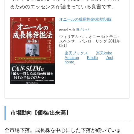
るためのエッセンスが詰まっている良書です。
オニールの成長株発掘法第4版
ヨメレバ
posted with
ウィリアム・J．オニール/トモエ・
スペンサー パンローリング 2011年
05月
楽天ブックス
楽天kobo
Amazon
Kindle
7net
honto
市場動向【価格/出来高】
全市場下落。成長株を中心にした下落が続いていま