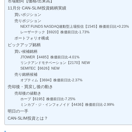
市場動向【価格/出来高】
11月分 CAN-SLIM投資銘柄実績
買いポジション
売りポジション
NEXT FUNDS NASDAQ連動型上場投信【1545】株価前日比+0.23%
レーザーテック【6920】株価前日比-1.73%
ポートフォリオ構成
ピックアップ銘柄
買い候補銘柄
JTOWER【4485】株価前日比-4.01%
リンクアンドモチベーション【2170】NEW
SEMITEC【6626】NEW
売り銘柄候補
オプティム【3694】株価前日比-2.37%
売却後・買戻し後の動き
売却後の値動き
ホープ【6195】株価前日比-7.25%
ミンカブ・ジ・インフォノイド【4436】株価前日比-2.99%
明日の一手
CAN-SLIM投資とは？