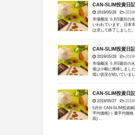
CAN-SLIM投資日記【
2019/05/29
-
201
市場概況 ５月5週目の
いわれています。日本
は戻して終了しました。後
CAN-SLIM投資日記【
2019/05/28
-
201
市場概況 ５月5週目の
後は小幅に推移しました
低い状況が続いていました
CAN-SLIM投資日記【
2019/05/27
-
201
5月分 CAN-SLIM投
平均価格) ÷ 週平均価
高) ...