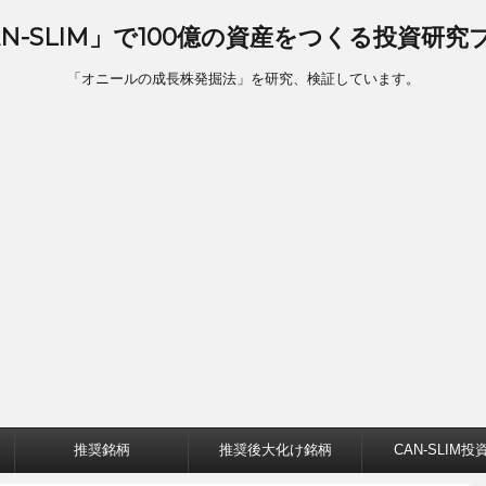
AN-SLIM」で100億の資産をつくる投資研究
「オニールの成長株発掘法」を研究、検証しています。
推奨銘柄
推奨後大化け銘柄
CAN-SLIM投