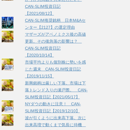
CAN-SLIM投資日記
【2021/08/12】
CAN-SLIM推奨銘柄 日本M&Aセ
ンター【2127】の選定理由
マザーズがアベノミクス後の高値
更新。その後急落の影響は？
CAN-SLIM投資日記
【2020/10/14】
市場平均よりも個別株に勢いを感
じた週末 CAN-SLIM投資日記
【2019/11/15】
新興銘柄は厳しい下落。市場は下
落トレンド入りの瀬戸際。 CAN-
SLIM投資日記【2021/05/17】
NYダウの動きに注意！ CAN-
SLIM投資日記【2019/12/10】
波が引くように出来高下落。次に
出来高増で動くまで気長に待機