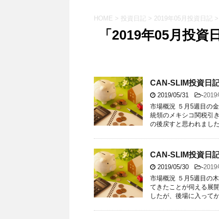
HOME
>
投資日記
>
2019年05月投資日記
>
「2019年05月投資
CAN-SLIM投資日記【
2019/05/31
-
201
市場概況 ５月5週目の
統領のメキシコ関税引
の後戻すと思われましたが
CAN-SLIM投資日記【
2019/05/30
-
201
市場概況 ５月5週目の
てきたことが伺える展
したが、後場に入ってから