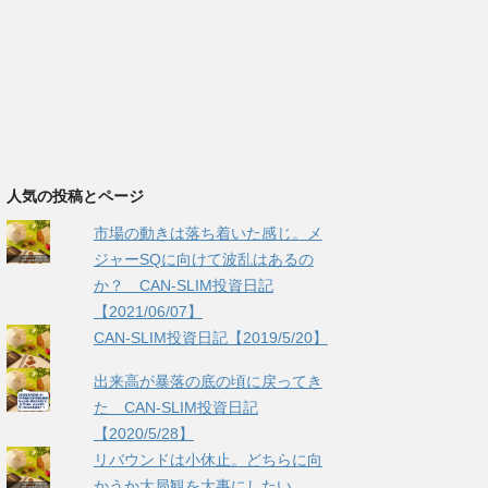
人気の投稿とページ
市場の動きは落ち着いた感じ。メ
ジャーSQに向けて波乱はあるの
か？ CAN-SLIM投資日記
【2021/06/07】
CAN-SLIM投資日記【2019/5/20】
出来高が暴落の底の頃に戻ってき
た CAN-SLIM投資日記
【2020/5/28】
リバウンドは小休止。どちらに向
かうか大局観を大事にしたい。