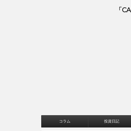
「C
コラム
投資日記