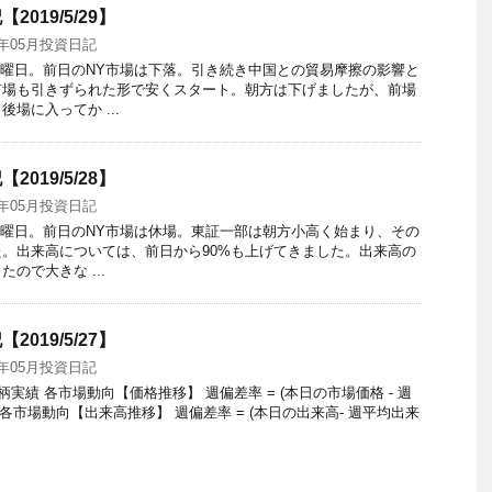
2019/5/29】
9年05月投資日記
水曜日。前日のNY市場は下落。引き続き中国との貿易摩擦の影響と
市場も引きずられた形で安くスタート。朝方は下げましたが、前場
場に入ってか ...
2019/5/28】
9年05月投資日記
火曜日。前日のNY市場は休場。東証一部は朝方小高く始まり、その
。出来高については、前日から90%も上げてきました。出来高の
ので大きな ...
2019/5/27】
9年05月投資日記
資銘柄実績 各市場動向【価格推移】 週偏差率 = (本日の市場価格 - 週
格 各市場動向【出来高推移】 週偏差率 = (本日の出来高- 週平均出来