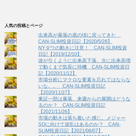
人気の投稿とページ
出来高が暴落の底の頃に戻ってきた
CAN-SLIM投資日記【2020/5/28】
NYダウの動きに注意！ CAN-SLIM投資
日記【2019/12/10】
波が引くように出来高下落。次に出来高増
で動くまで気長に待機 CAN-SLIM投資日
記【2020/11/12】
市場分析にマクロな要素を忘れてはならな
いな。。 CAN-SLIM投資日記
【2020/11/27】
東証一部は暴落。来週からの展開はどうな
るのか？ CAN-SLIM投資日記
【2021/11/26】
市場の動きは落ち着いた感じ。メジャー
SQに向けて波乱はあるのか？ CAN-
SLIM投資日記【2021/06/07】