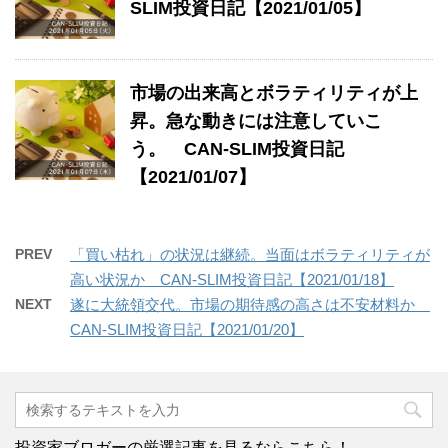
SLIM投資日記【2021/01/05】
市場の出来高とボラティリティが上
昇。急な動きには注意していこ
う。 CAN-SLIM投資日記
【2021/01/07】
PREV
「買い枯れ」の状況は継続。当面はボラティリティが
高い状況か CAN-SLIM投資日記【2021/01/18】
NEXT
遂に大統領交代。市場の期待感の高さは不安材料か
CAN-SLIM投資日記【2021/01/20】
投資家ブロガーの厳選記事を見るならこちら！