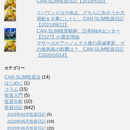
CAN-SLIM投資日記【2019/5/20】
リバウンドは小休止。どちらに向かうか大
局観を大事にしたい。CAN-SLIM投資日記
【2021/08/12】
CAN-SLIM推奨銘柄 日本M&Aセンター
【2127】の選定理由
マザーズがアベノミクス後の高値更新。そ
の後急落の影響は？ CAN-SLIM投資日記
【2020/10/14】
カテゴリー
CAN-SLIM投資法
(14)
はじめに
(1)
コラム
(15)
投資入門
(5)
投資分析
(10)
投資日記
(642)
2019年04月投資日記
(5)
2019年05月投資日記
(19)
2019年06月投資日記
(20)