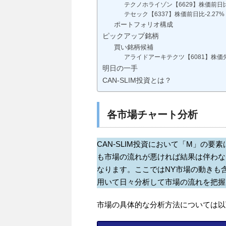
テクノホライゾン【6629】株価前日比-
テセック【6337】株価前日比-2.27%
ポートフォリオ構成
ピックアップ銘柄
買い銘柄候補
アライドアーキテクツ【6081】株価先日
明日の一手
CAN-SLIM投資とは？
各市場チャート分析
CAN-SLIM投資において「M」の
も市場の流れが悪ければ結果は伴わな
なります。ここではNY市場の動きも
用いて日々分析して市場の流れを把握
市場の具体的な分析方法については以