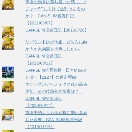
市場の動きは落ち着いた感じ。メ
ジャーSQに向けて波乱はあるの
か？ CAN-SLIM投資日記
【2021/06/07】
CAN-SLIM投資日記【2019/5/20】
リバウンドは小休止。どちらに向
かうか大局観を大事にしたい。
CAN-SLIM投資日記
【2021/08/12】
CAN-SLIM推奨銘柄 日本M&Aセ
ンター【2127】の選定理由
マザーズがアベノミクス後の高値
更新。その後急落の影響は？
CAN-SLIM投資日記
【2020/10/14】
市場平均よりも個別株に勢いを感
じた週末 CAN-SLIM投資日記
【2019/11/15】