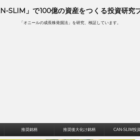
AN-SLIM」で100億の資産をつくる投資研究
「オニールの成長株発掘法」を研究、検証しています。
推奨銘柄
推奨後大化け銘柄
CAN-SLIM投