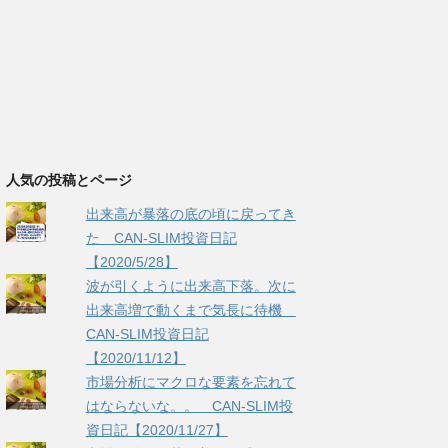
人気の投稿とページ
出来高が暴落の底の頃に戻ってき
た CAN-SLIM投資日記
【2020/5/28】
波が引くように出来高下落。次に
出来高増で動くまで気長に待機
CAN-SLIM投資日記
【2020/11/12】
市場分析にマクロな要素を忘れて
はならないな。。 CAN-SLIM投
資日記【2020/11/27】