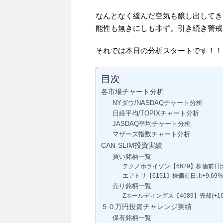
なんとなく緩んだ空気も醸し出してき
能性も無きにしも非ず。引き続き警戒
それでは本日の分析スタートです！！
目次
各市場チャート分析
NYダウ/NASDAQチャート分析
日経平均/TOPIXチャート分析
JASDAQ平均チャート分析
マザーズ指数チャート分析
CAN-SLIM投資実績
買い銘柄一覧
テクノホライゾン【6629】株価前日比-
エアトリ【6191】株価前日比+9.69
売り銘柄一覧
Zホールディングス【4689】売却(+16.
５０万円投資チャレンジ実績
保有銘柄一覧