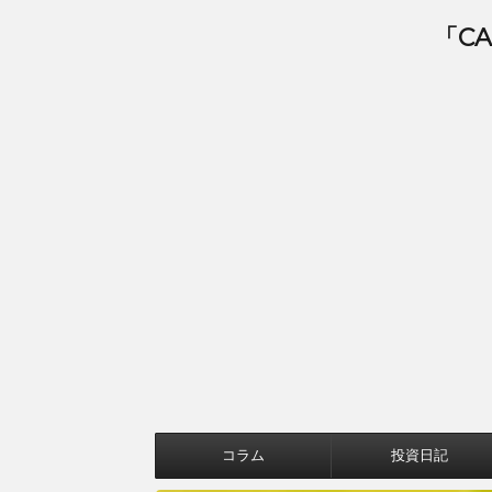
「C
コラム
投資日記