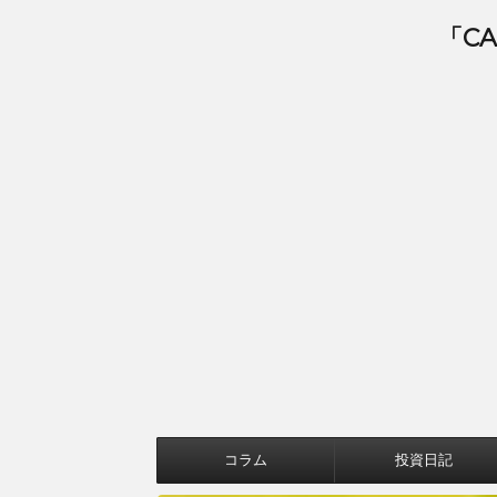
「C
コラム
投資日記