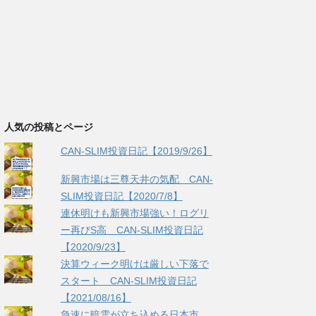
人気の投稿とページ
CAN-SLIM投資日記【2019/9/26】
新興市場は三尊天井の気配 CAN-
SLIM投資日記【2020/7/8】
連休明けも新興市場強い！ログリ
ー再びS高 CAN-SLIM投資日記
【2020/9/23】
決算ウィーク明けは厳しい下落で
スタート CAN-SLIM投資日記
【2021/08/16】
急速に暗雲が立ち込める日本市