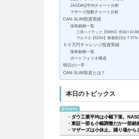
JASDAQ平均チャート分析
マザーズ指数チャート分析
CAN-SLIM投資実績
保有銘柄一覧
三井ハイテック【6966】売却(+10.88
マルマエ【6264】株価前日比-7.37%
５０万円チャレンジ投資実績
保有銘柄一覧
ポートフォリオ構成
明日の一手
CAN-SLIM投資とは？
本日のトピックス
・ダウ工業平均は小幅下落。NAS
・東証一部も小幅調整だか一部銘
・マザーズは小休止。踊り場から