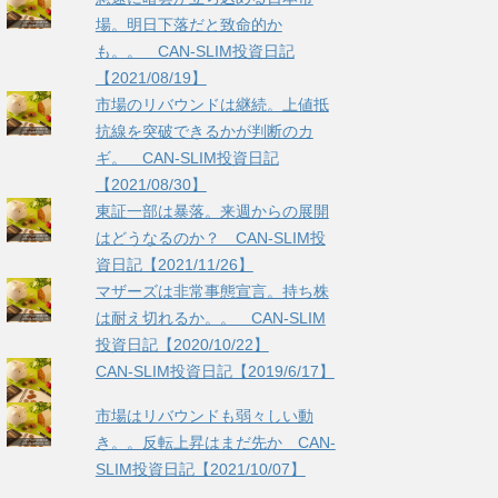
場。明日下落だと致命的か
も。。 CAN-SLIM投資日記
【2021/08/19】
市場のリバウンドは継続。上値抵
抗線を突破できるかが判断のカ
ギ。 CAN-SLIM投資日記
【2021/08/30】
東証一部は暴落。来週からの展開
はどうなるのか？ CAN-SLIM投
資日記【2021/11/26】
マザーズは非常事態宣言。持ち株
は耐え切れるか。。 CAN-SLIM
投資日記【2020/10/22】
CAN-SLIM投資日記【2019/6/17】
市場はリバウンドも弱々しい動
き。。反転上昇はまだ先か CAN-
SLIM投資日記【2021/10/07】