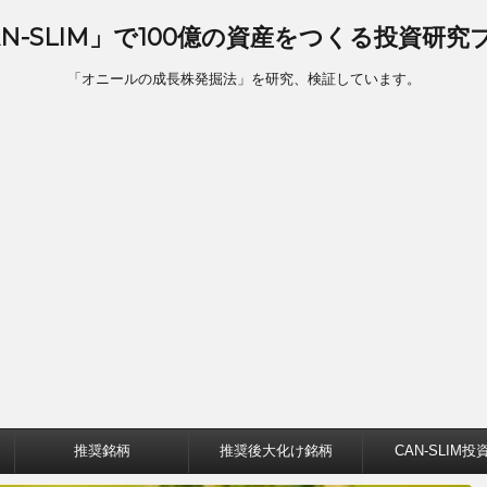
AN-SLIM」で100億の資産をつくる投資研究
「オニールの成長株発掘法」を研究、検証しています。
推奨銘柄
推奨後大化け銘柄
CAN-SLIM投