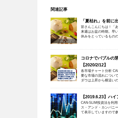
関連記事
「夏枯れ」を前に出来
皆さんこんにちは！「あ
来週はお盆の時期。早い
休みをとっているものの「
コロナでバブルの芽
【2020/2/12】
各市場チャート分析 C
要な市場の流れについて
ダウは上昇から横這いの流
【2019.6.23
CAN-SLIM投資法
ス・アンド・カンパニー【
て表示していますので参 .