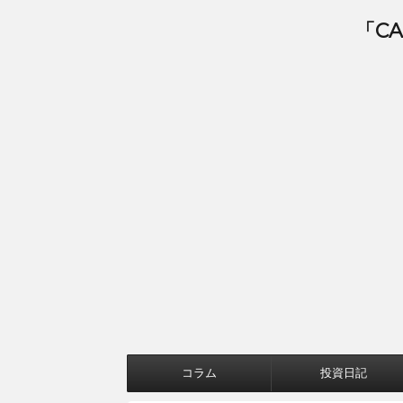
「C
コラム
投資日記