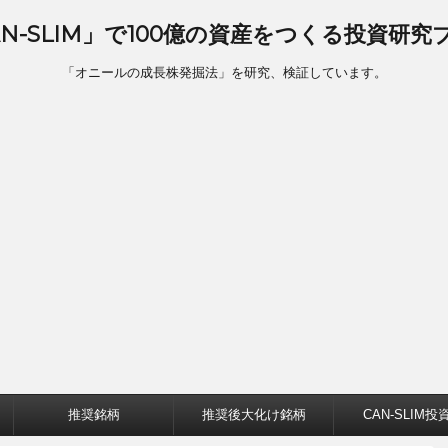
AN-SLIM」で100億の資産をつくる投資研究
「オニールの成長株発掘法」を研究、検証しています。
推奨銘柄
推奨後大化け銘柄
CAN-SLIM投