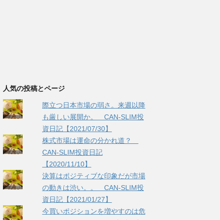
人気の投稿とページ
際立つ日本市場の弱さ。来週以降
も厳しい展開か。 CAN-SLIM投
資日記【2021/07/30】
株式市場は運命の分かれ道？
CAN-SLIM投資日記
【2020/11/10】
決算はポジティブな印象だが市場
の動きは渋い。。 CAN-SLIM投
資日記【2021/01/27】
今買いポジションを増やすのは危