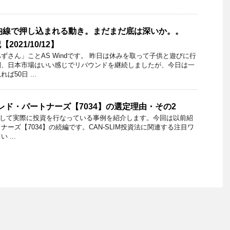
平均線で押し込まれる動き。まだまだ底は深いか。。
2021/10/12】
ずさん」ことAS Windです。 昨日は休みを取って子供と遊びに行
間、日本市場はいい感じでリバウンドを継続しましたが、今日は一
50日 ...
】プロレド・パートナーズ【7034】の選定理由・その2
を利用して実際に投資を行なっている事例を紹介します。今回は以前紹
ーズ【7034】の続編です。CAN-SLIM投資法に関連する注目ワ
...