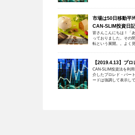
市場は50日移動
CAN-SLIM投資日記【
皆さんこんにちは！「あ
っておりました。その
転という展開。。よく見れば
【2019.4.13
CAN-SLIM投資法
介したプロレド・パートナ
ードは強調して表示してい 