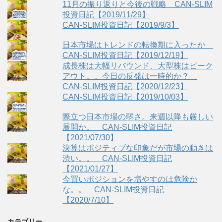
11月の振り返りと今後の戦略 CAN-SLIM
投資日記【2019/11/29】
CAN-SLIM投資日記【2019/9/3】
日本市場はトレンドの転換期に入ったか
CAN-SLIM投資日記【2019/12/19】
成長株は大幅リバウンド、大型株はピーク
アウト。。今日の反発は一時的か？
CAN-SLIM投資日記【2020/12/23】
CAN-SLIM投資日記【2019/10/03】
際立つ日本市場の弱さ。来週以降も厳しい
展開か。 CAN-SLIM投資日記
【2021/07/30】
決算はポジティブな印象だが市場の動きは
渋い。。 CAN-SLIM投資日記
【2021/01/27】
今買いポジションを増やすのは危険か
な。。 CAN-SLIM投資日記
【2020/7/10】
カテゴリー