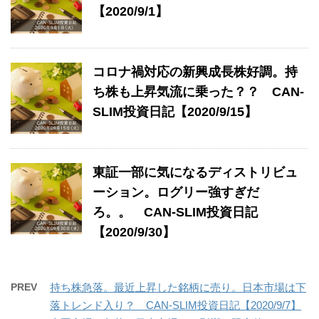
【2020/9/1】
コロナ禍対応の新興成長株好調。持
ち株も上昇気流に乗った？？ CAN-
SLIM投資日記【2020/9/15】
東証一部に気になるディストリビュ
ーション。ログリー強すぎだ
ろ。。 CAN-SLIM投資日記
【2020/9/30】
PREV
持ち株急落。最近上昇した銘柄に売り。日本市場は下
落トレンド入り？ CAN-SLIM投資日記【2020/9/7】