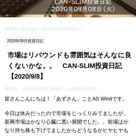
HOME
>
投資日記
>
2020年09月投資日記
>
2020年09月投資日記
市場はリバウンドも雰囲気はそんなに良
くないかな。。 CAN-SLIM投資日記
【2020/9/8】
投稿日：2020年9月8日 更新日：
2026年6月29日
皆さんこんにちは！「あずさん」ことAS Windです。
今日は休みだったので市場をじっくりみてましたが、
新興市場はかなり心臓に悪い展開でした。。前場はか
なり持ち株も下げてましたからどうなるかヒヤヒヤも