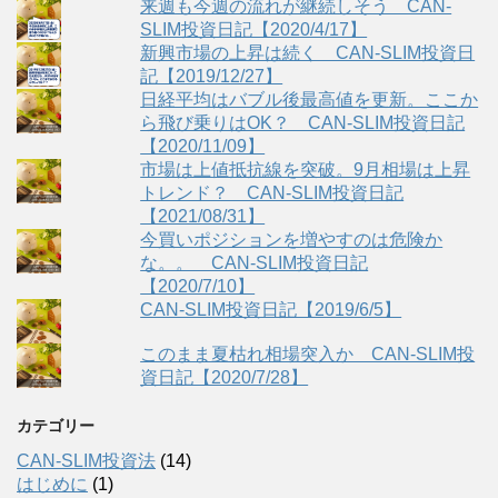
来週も今週の流れが継続しそう CAN-
SLIM投資日記【2020/4/17】
新興市場の上昇は続く CAN-SLIM投資日
記【2019/12/27】
日経平均はバブル後最高値を更新。ここか
ら飛び乗りはOK？ CAN-SLIM投資日記
【2020/11/09】
市場は上値抵抗線を突破。9月相場は上昇
トレンド？ CAN-SLIM投資日記
【2021/08/31】
今買いポジションを増やすのは危険か
な。。 CAN-SLIM投資日記
【2020/7/10】
CAN-SLIM投資日記【2019/6/5】
このまま夏枯れ相場突入か CAN-SLIM投
資日記【2020/7/28】
カテゴリー
CAN-SLIM投資法
(14)
はじめに
(1)