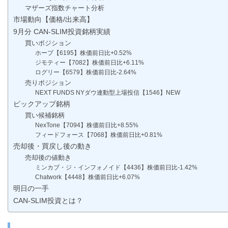
マザーズ指数チャート分析
市場動向【価格/出来高】
9月分 CAN-SLIM投資銘柄実績
買いポジション
ホープ【6195】株価前日比+0.52%
ジモティー【7082】株価前日比+6.11%
ログリー【6579】株価前日比-2.64%
売りポジション
NEXT FUNDS NYダウ連動型上場投信【1546】NEW
ピックアップ銘柄
買い候補銘柄
NexTone【7094】株価前日比+8.55%
フィードフォース【7068】株価前日比+0.81%
売却後・買戻し後の動き
売却後の値動き
ミンカブ・ジ・インフォノイド【4436】株価前日比-1.42%
Chatwork【4448】株価前日比+6.07%
明日の一手
CAN-SLIM投資とは？