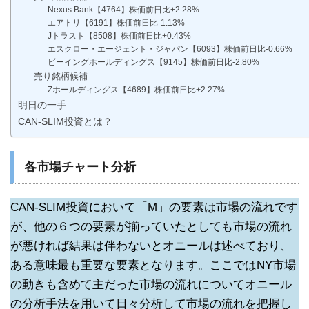
Nexus Bank【4764】株価前日比+2.28%
エアトリ【6191】株価前日比-1.13%
Jトラスト【8508】株価前日比+0.43%
エスクロー・エージェント・ジャパン【6093】株価前日比-0.66%
ビーイングホールディングス【9145】株価前日比-2.80%
売り銘柄候補
Zホールディングス【4689】株価前日比+2.27%
明日の一手
CAN-SLIM投資とは？
各市場チャート分析
CAN-SLIM投資において「M」の要素は市場の流れです
が、他の６つの要素が揃っていたとしても市場の流れ
が悪ければ結果は伴わないとオニールは述べており、
ある意味最も重要な要素となります。ここではNY市場
の動きも含めて主だった市場の流れについてオニール
の分析手法を用いて日々分析して市場の流れを把握し