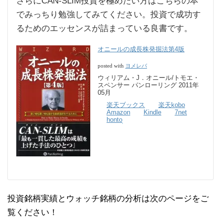
さらにCAN-SLIM投資を極めたい方はこちらの本
でみっちり勉強してみてください。投資で成功す
るためのエッセンスが詰まっている良書です。
オニールの成長株発掘法第4版
ヨメレバ
posted with
ウィリアム・J．オニール/トモエ・
スペンサー パンローリング 2011年
05月
楽天ブックス
楽天kobo
Amazon
Kindle
7net
honto
投資銘柄実績とウォッチ銘柄の分析は次のページをご
覧ください！