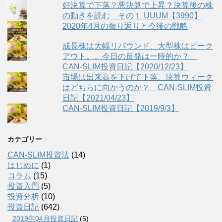
好決算で下落？悪決算で上昇？決算後の株
の動きを読む その１ UUUM【3990】
2020年4月の振り返りと今後の戦略
成長株は大幅リバウンド、大型株はピーク
アウト。。今日の反発は一時的か？
CAN-SLIM投資日記【2020/12/23】
市場は出来高を下げて下落。決算ウィーク
はどちらに向かうのか？ CAN-SLIM投資
日記【2021/04/23】
CAN-SLIM投資日記【2019/9/3】
カテゴリー
CAN-SLIM投資法
(14)
はじめに
(1)
コラム
(15)
投資入門
(5)
投資分析
(10)
投資日記
(642)
2019年04月投資日記
(5)