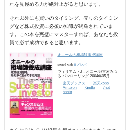
れを見極める力が絶対上がると思います。
それ以外にも買いのタイミング、売りのタイミン
グなど株式投資に必須の知識が網羅されていま
す。この本を完璧にマスターすれば、あなたも投
資で必ず成功できると思います。
オニールの相場師養成講座
ヨメレバ
posted with
ウィリアム・J．オニール/古河みつ
る パンローリング 2004年05月
楽天ブックス
楽天kobo
Amazon
Kindle
7net
honto