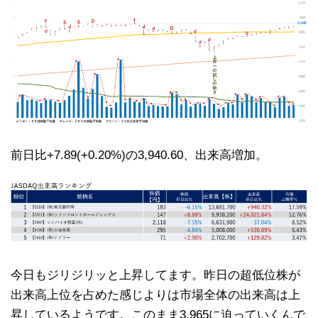
前日比+7.89(+0.20%)の3,940.60、出来高増加。
今日もジリジリッと上昇してます。昨日の超低位株が
出来高上位を占めた感じよりは市場全体の出来高は上
昇しているようです。このまま3,965に迫っていくんで