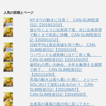
人気の投稿とページ
NYダウの動きに注意！ CAN-SLIM投資
日記【2019/12/10】
波が引くように出来高下落。次に出来高増
で動くまで気長に待機 CAN-SLIM投資日
記【2020/11/12】
日経平均は直近高値を伺う勢い CAN-
SLIM投資日記【2020/1/14】
リバウンドも成長株にはどこ吹く風。。
CAN-SLIM投資日記【2021/02/25】
歯切れの悪い大納会。今年を象徴する展開
で終了。 CAN-SLIM投資日記
【2021/12/30】
市場の動きは落ち着いた感じ。メジャー
SQに向けて波乱はあるのか？ CAN-
SLIM投資日記【2021/06/07】
CAN-SLIM投資日記【2019/5/20】
出来高が暴落の底の頃に戻ってきた