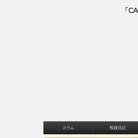
「C
コラム
投資日記