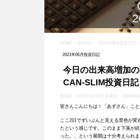
HOME
>
投資日記
>
2021年06月投資日記
>
2021年06月投資日記
今日の出来高増加
CAN-SLIM投資日記【
投稿日：2021年6月18日 更新日：
2026年6
皆さんこんにちは！「あずさん」ことAS
ここ2日でずいぶんと見える景色が変
たという感じです。このまま下落が続
った。。という展開は十分考えられま