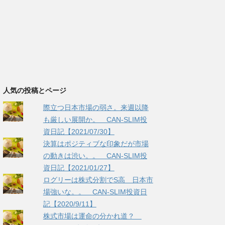
人気の投稿とページ
際立つ日本市場の弱さ。来週以降
も厳しい展開か。 CAN-SLIM投
資日記【2021/07/30】
決算はポジティブな印象だが市場
の動きは渋い。。 CAN-SLIM投
資日記【2021/01/27】
ログリーは株式分割でS高 日本市
場強いな。。 CAN-SLIM投資日
記【2020/9/11】
株式市場は運命の分かれ道？