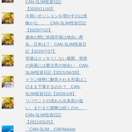
CAN-SLIM投資日記
【2020/11/10】
今買いポジションを増やすのは危
険かな。。 CAN-SLIM投資日記
【2020/7/10】
連休の間に米国市場は地合い悪
化。日本は？ CAN-SLIM投資日
記【2020/7/27】
市場はスッキリしない展開。突然
の急落には要注意の地合い CAN-
SLIM投資日記【2021/06/28】
イラン情勢に翻弄される市場はこ
のまま下落するのか？ CAN-
SLIM投資日記【2020/1/8】
リバウンドの流れも出来高が低
い。まだまだ調整は続くのか。
CAN-SLIM投資日記
【2021/03/25】
「CAN-SLIM」のM(Market