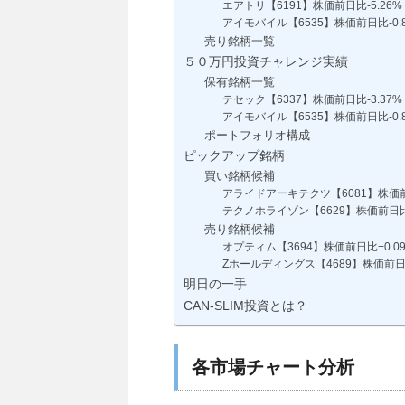
エアトリ【6191】株価前日比-5.26%
アイモバイル【6535】株価前日比-0.
売り銘柄一覧
５０万円投資チャレンジ実績
保有銘柄一覧
テセック【6337】株価前日比-3.37%
アイモバイル【6535】株価前日比-0.
ポートフォリオ構成
ピックアップ銘柄
買い銘柄候補
アライドアーキテクツ【6081】株価前日
テクノホライゾン【6629】株価前日比-
売り銘柄候補
オプティム【3694】株価前日比+0.0
Zホールディングス【4689】株価前日比
明日の一手
CAN-SLIM投資とは？
各市場チャート分析