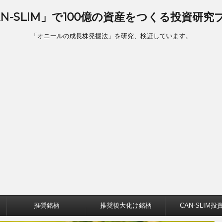
AN-SLIM」で100億の資産をつくる投資研究
「オニールの成長株発掘法」を研究、検証しています。
推奨銘柄
推奨後大化け銘柄
CAN-SLIM投