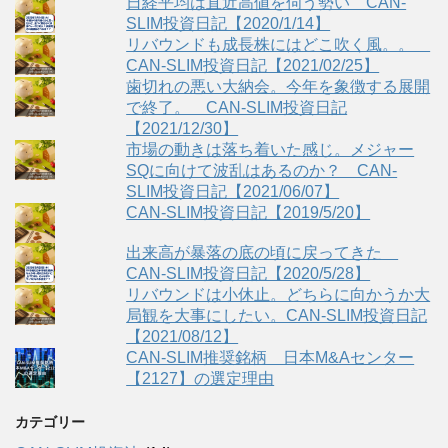
日経平均は直近高値を伺う勢い CAN-
SLIM投資日記【2020/1/14】
リバウンドも成長株にはどこ吹く風。。
CAN-SLIM投資日記【2021/02/25】
歯切れの悪い大納会。今年を象徴する展開
で終了。 CAN-SLIM投資日記
【2021/12/30】
市場の動きは落ち着いた感じ。メジャー
SQに向けて波乱はあるのか？ CAN-
SLIM投資日記【2021/06/07】
CAN-SLIM投資日記【2019/5/20】
出来高が暴落の底の頃に戻ってきた
CAN-SLIM投資日記【2020/5/28】
リバウンドは小休止。どちらに向かうか大
局観を大事にしたい。CAN-SLIM投資日記
【2021/08/12】
CAN-SLIM推奨銘柄 日本M&Aセンター
【2127】の選定理由
カテゴリー