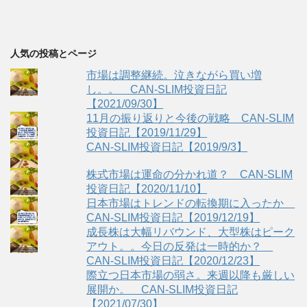
人気の投稿とページ
市場は調整継続。泣きながら買い増
し。。 CAN-SLIM投資日記
【2021/09/30】
11月の振り返りと今後の戦略 CAN-SLIM
投資日記【2019/11/29】
CAN-SLIM投資日記【2019/9/3】
株式市場は運命の分かれ道？ CAN-SLIM
投資日記【2020/11/10】
日本市場はトレンドの転換期に入ったか
CAN-SLIM投資日記【2019/12/19】
成長株は大幅リバウンド、大型株はピーク
アウト。。今日の反発は一時的か？
CAN-SLIM投資日記【2020/12/23】
際立つ日本市場の弱さ。来週以降も厳しい
展開か。 CAN-SLIM投資日記
【2021/07/30】