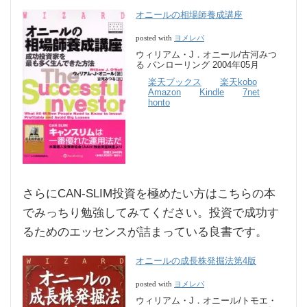
オニールの相場師養成講座
ヨメレバ
posted with
ウィリアム・J．オニール/古河みつ
る パンローリング 2004年05月
楽天ブックス
楽天kobo
Amazon
Kindle
7net
honto
さらにCAN-SLIM投資を極めたい方はこちらの本
でみっちり勉強してみてください。投資で成功す
るためのエッセンスが詰まっている良書です。
オニールの成長株発掘法第4版
ヨメレバ
posted with
ウィリアム・J．オニール/トモエ・