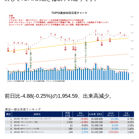
前日比-4.88(-0.25%)の1,954.59、出来高減少。