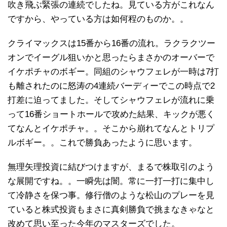
吹き飛ぶ緊張の連続でしたね。見ている方がこれなん
ですから、やっている方は如何程のものか。。
クライマックスは15番から16番の流れ。ラクラクツー
オンでイーグル狙いかと思ったらまさかのオーバーで
イケポチャのボギー。同組のシャウフェレが一時は7打
も離されたのに怒涛の4連続バーディーでこの時点で2
打差に迫ってました。そしてシャウフェレが流れに乗
って16番ショートホールで攻めた結果、キックが悪く
てなんとイケポチャ。。そこから崩れてなんとトリプ
ルボギー。。これで勝負あったように思います。
無理矢理投資に結びつけますが、まるで株取引のよう
な展開ですね。。一瞬先は闇。常に一打一打に集中し
て冷静さを保つ事。修行僧のような松山のプレーを見
ていると株式投資もまさに真剣勝負で挑まなきゃなと
改めて思い至った今年のマスターズでした。