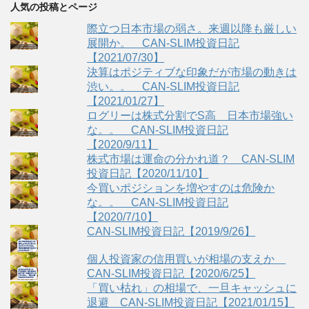
人気の投稿とページ
際立つ日本市場の弱さ。来週以降も厳しい
展開か。 CAN-SLIM投資日記
【2021/07/30】
決算はポジティブな印象だが市場の動きは
渋い。。 CAN-SLIM投資日記
【2021/01/27】
ログリーは株式分割でS高 日本市場強い
な。。 CAN-SLIM投資日記
【2020/9/11】
株式市場は運命の分かれ道？ CAN-SLIM
投資日記【2020/11/10】
今買いポジションを増やすのは危険か
な。。 CAN-SLIM投資日記
【2020/7/10】
CAN-SLIM投資日記【2019/9/26】
個人投資家の信用買いが相場の支えか
CAN-SLIM投資日記【2020/6/25】
「買い枯れ」の相場で、一旦キャッシュに
退避 CAN-SLIM投資日記【2021/01/15】