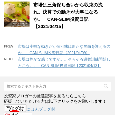
市場は三角保ち合いから収束の流
れ。決算での動きが大事になる
か。 CAN-SLIM投資日記
【2021/04/15】
PREV
市場は小幅な動きだが個別株は新たな局面を迎えるの
か。 CAN-SLIM投資日記【2021/04/09】
NEXT
市場は静かな感じですが。。そろそろ避難訓練開始し
とこう。。 CAN-SLIM投資日記【2021/04/13】
投資家ブロガーの厳選記事を見るならこちら！
応援していただける方は以下クリックをお願いします！
にほんブログ村