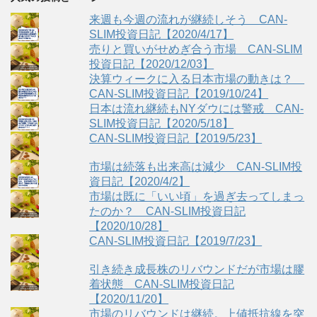
来週も今週の流れが継続しそう CAN-
SLIM投資日記【2020/4/17】
売りと買いがせめぎ合う市場 CAN-SLIM
投資日記【2020/12/03】
決算ウィークに入る日本市場の動きは？
CAN-SLIM投資日記【2019/10/24】
日本は流れ継続もNYダウには警戒 CAN-
SLIM投資日記【2020/5/18】
CAN-SLIM投資日記【2019/5/23】
市場は続落も出来高は減少 CAN-SLIM投
資日記【2020/4/2】
市場は既に「いい頃」を過ぎ去ってしまっ
たのか？ CAN-SLIM投資日記
【2020/10/28】
CAN-SLIM投資日記【2019/7/23】
引き続き成長株のリバウンドだが市場は膠
着状態 CAN-SLIM投資日記
【2020/11/20】
市場のリバウンドは継続。上値抵抗線を突