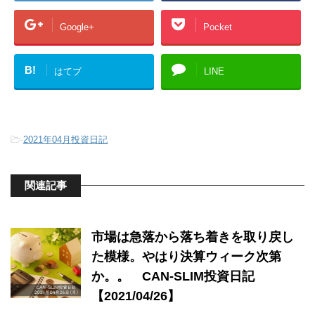
Google+
Pocket
B!
はてブ
LINE
-
2021年04月投資日記
関連記事
市場は急落から落ち着きを取り戻し
た模様。やはり決算ウィーク次第
か。。 CAN-SLIM投資日記
【2021/04/26】