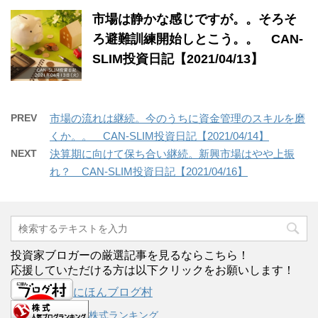
市場は静かな感じですが。。そろそ
ろ避難訓練開始しとこう。。 CAN-
SLIM投資日記【2021/04/13】
PREV
市場の流れは継続。今のうちに資金管理のスキルを磨
くか。。 CAN-SLIM投資日記【2021/04/14】
NEXT
決算期に向けて保ち合い継続。新興市場はやや上振
れ？ CAN-SLIM投資日記【2021/04/16】
投資家ブロガーの厳選記事を見るならこちら！
応援していただける方は以下クリックをお願いします！
にほんブログ村
株式ランキング