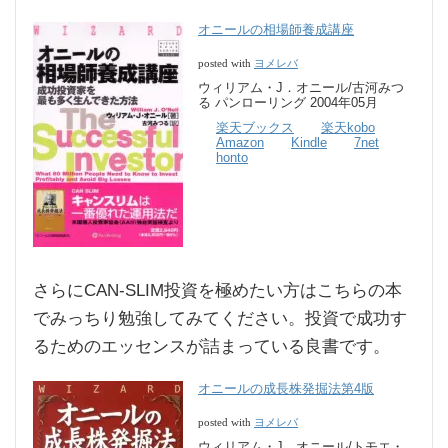
オニールの相場師養成講座
ヨメレバ
posted with
ウィリアム・J．オニール/古河みつ
る パンローリング 2004年05月
楽天ブックス
楽天kobo
Amazon
Kindle
7net
honto
さらにCAN-SLIM投資を極めたい方はこちらの本
でみっちり勉強してみてください。投資で成功す
るためのエッセンスが詰まっている良書です。
オニールの成長株発掘法第4版
ヨメレバ
posted with
ウィリアム・J．オニール/トモエ・