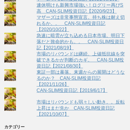
連休明けも新興市場強い！ログリー再びS
高 CAN-SLIM投資日記【2020/9/23】
マザーズは非常事態宣言。持ち株は耐え切
れるか。。 CAN-SLIM投資日記
【2020/10/22】
急速に暗雲が立ち込める日本市場。明日下
落だと致命的かも。。 CAN-SLIM投資日
記【2021/08/19】
市場のリバウンドは継続。上値抵抗線を突
破できるかが判断のカギ。 CAN-SLIM投
資日記【2021/08/30】
東証一部は暴落。来週からの展開はどうな
るのか？ CAN-SLIM投資日記
【2021/11/26】
CAN-SLIM投資日記【2019/6/17】
市場はリバウンドも弱々しい動き。。反転
上昇はまだ先か CAN-SLIM投資日記
【2021/10/07】
カテゴリー