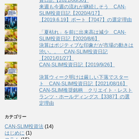
資日記【2021/08/30】
来週も今週の流れが継続しそう CAN-
SLIM投資日記【2020/4/17】
【2019.6.19】ポート【7047】の選定理由
「夏枯れ」を前に出来高は減少 CAN-
SLIM投資日記【2020/8/6】
決算はポジティブな印象だが市場の動きは
渋い。。 CAN-SLIM投資日記
【2021/01/27】
CAN-SLIM投資日記【2019/9/26】
決算ウィーク明けは厳しい下落でスター
ト CAN-SLIM投資日記【2021/08/16】
CAN-SLIM推奨銘柄 クリエイト・レスト
ランツ・ホールディングス【3387】の選
定理由
カテゴリー
CAN-SLIM投資法
(14)
はじめに
(1)