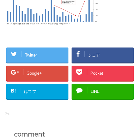
Twitter
シェア
Google+
Pocket
B!
はてブ
LINE
-
comment