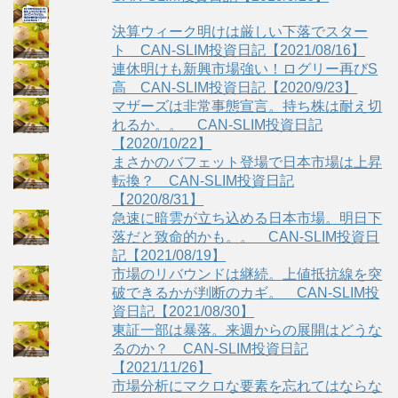
決算ウィーク明けは厳しい下落でスター
ト CAN-SLIM投資日記【2021/08/16】
連休明けも新興市場強い！ログリー再びS
高 CAN-SLIM投資日記【2020/9/23】
マザーズは非常事態宣言。持ち株は耐え切
れるか。。 CAN-SLIM投資日記
【2020/10/22】
まさかのバフェット登場で日本市場は上昇
転換？ CAN-SLIM投資日記
【2020/8/31】
急速に暗雲が立ち込める日本市場。明日下
落だと致命的かも。。 CAN-SLIM投資日
記【2021/08/19】
市場のリバウンドは継続。上値抵抗線を突
破できるかが判断のカギ。 CAN-SLIM投
資日記【2021/08/30】
東証一部は暴落。来週からの展開はどうな
るのか？ CAN-SLIM投資日記
【2021/11/26】
市場分析にマクロな要素を忘れてはならな