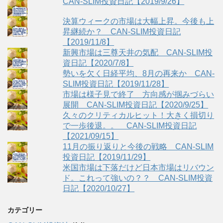
CAN-SLIM投資日記【2019/9/26】
決算ウィークの市場は大幅上昇。今後も上
昇継続か？ CAN-SLIM投資日記
【2019/11/8】
新興市場は三尊天井の気配 CAN-SLIM投
資日記【2020/7/8】
勢いを欠く日経平均、8月の再来か CAN-
SLIM投資日記【2019/11/28】
市場は様子見で終了 方向感が掴みづらい
展開 CAN-SLIM投資日記【2020/9/25】
久々のクリティカルヒット！大きく損切り
で一歩後退。。 CAN-SLIM投資日記
【2021/09/15】
11月の振り返りと今後の戦略 CAN-SLIM
投資日記【2019/11/29】
米国市場は下落だけど日本市場はリバウン
ド。これって強いの？？ CAN-SLIM投資
日記【2020/10/27】
カテゴリー