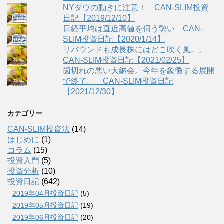
NYダウの動きに注意！ CAN-SLIM投資
日記【2019/12/10】
日経平均は直近高値を伺う勢い CAN-
SLIM投資日記【2020/1/14】
リバウンドも成長株にはどこ吹く風。。
CAN-SLIM投資日記【2021/02/25】
歯切れの悪い大納会。今年を象徴する展開
で終了。 CAN-SLIM投資日記
【2021/12/30】
カテゴリー
CAN-SLIM投資法
(14)
はじめに
(1)
コラム
(15)
投資入門
(5)
投資分析
(10)
投資日記
(642)
2019年04月投資日記
(5)
2019年05月投資日記
(19)
2019年06月投資日記
(20)