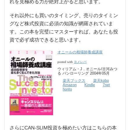
れを見極める力が絶対上がると思います。
それ以外にも買いのタイミング、売りのタイミン
グなど株式投資に必須の知識が網羅されていま
す。この本を完璧にマスターすれば、あなたも投
資で必ず成功できると思います。
オニールの相場師養成講座
ヨメレバ
posted with
ウィリアム・J．オニール/古河みつ
る パンローリング 2004年05月
楽天ブックス
楽天kobo
Amazon
Kindle
7net
honto
さらにCAN-SLIM投資を極めたい方はこちらの本