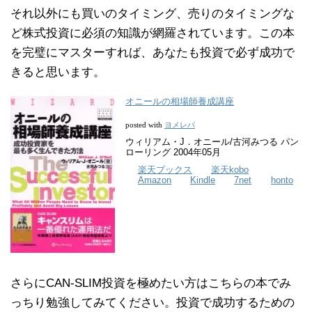
それ以外にも買いのタイミング、売りのタイミングな
ど株式投資に必須の知識が網羅されています。この本
を完璧にマスターすれば、あなたも投資で必ず成功で
きると思います。
オニールの相場師養成講座
ヨメレバ
posted with
ウィリアム・J．オニール/古河みつる パン
ローリング 2004年05月
楽天ブックス
楽天kobo
Amazon
Kindle
7net
honto
さらにCAN-SLIM投資を極めたい方はこちらの本でみ
っちり勉強してみてください。投資で成功するための