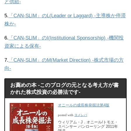
と供給-
5.
「CAN-SLIM」のL(Leader or Laggard) -主導株か停滞
株か-
6.
「CAN-SLIM」のI(Institutional Sponsorship) -機関投
資家による保有-
7.
「CAN-SLIM」のM(Market Direction) -株式市場の方
向-
お薦めの本 -このブログの元となる考え方が書
かれた株式投資の必勝法です-
オニールの成長株発掘法第4版
ヨメレバ
posted with
ウィリアム・J．オニール/トモエ・
スペンサー パンローリング 2011年
05月