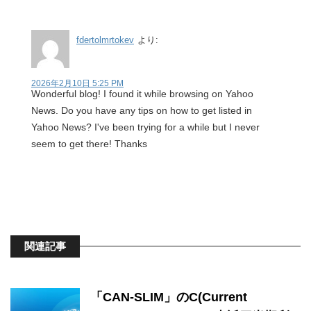
fdertolmrtokev
より:
2026年2月10日 5:25 PM
Wonderful blog! I found it while browsing on Yahoo
News. Do you have any tips on how to get listed in
Yahoo News? I've been trying for a while but I never
seem to get there! Thanks
関連記事
「CAN-SLIM」のC(Current