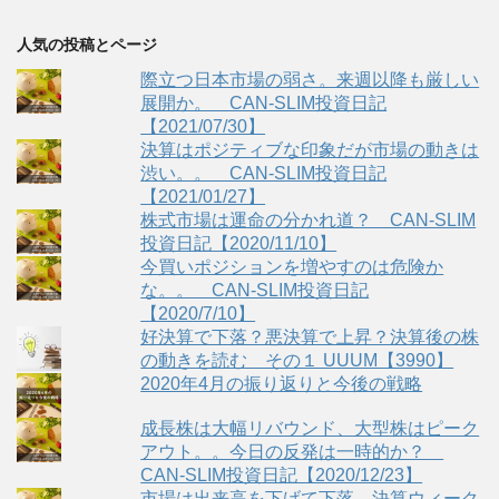
人気の投稿とページ
際立つ日本市場の弱さ。来週以降も厳しい
展開か。 CAN-SLIM投資日記
【2021/07/30】
決算はポジティブな印象だが市場の動きは
渋い。。 CAN-SLIM投資日記
【2021/01/27】
株式市場は運命の分かれ道？ CAN-SLIM
投資日記【2020/11/10】
今買いポジションを増やすのは危険か
な。。 CAN-SLIM投資日記
【2020/7/10】
好決算で下落？悪決算で上昇？決算後の株
の動きを読む その１ UUUM【3990】
2020年4月の振り返りと今後の戦略
成長株は大幅リバウンド、大型株はピーク
アウト。。今日の反発は一時的か？
CAN-SLIM投資日記【2020/12/23】
市場は出来高を下げて下落。決算ウィーク