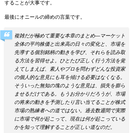
することが大事です。
最後にオニールの締めの言葉です。
複雑だが極めて重要な本章のまとめ―マーケット
全体の平均株価と出来高の日々の変化と、市場を
先導する個別銘柄の動きを学び、それらを読み取
る方法を習得せよ。ひとたび正しく行う方法を覚
えてしまえば、素人やプロを問わずどんな投資家
の個人的な意見にも耳を傾ける必要はなくなる。
そういった無知の塊のような意見は、損失を膨ら
ませるだけである。もうお分かりだろうが、市場
の将来の動きを予測したり言い当てることが株式
市場の熟練者への道ではない。過去数週間で実際
に市場で何が起こって、現在は何が起こっている
かを知って理解することが正しい道なのだ。