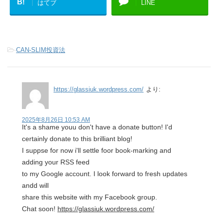
B!
はてブ
LINE
-
CAN-SLIM投資法
https://glassiuk.wordpress.com/
より:
2025年8月26日 10:53 AM
It's a shame youu don't have a donate button! I'd
certainly donate to this brilliant blog!
I suppse for now i'll settle foor book-marking and
adding your RSS feed
to my Google account. I look forward to fresh updates
andd will
share this website with my Facebook group.
Chat soon!
https://glassiuk.wordpress.com/