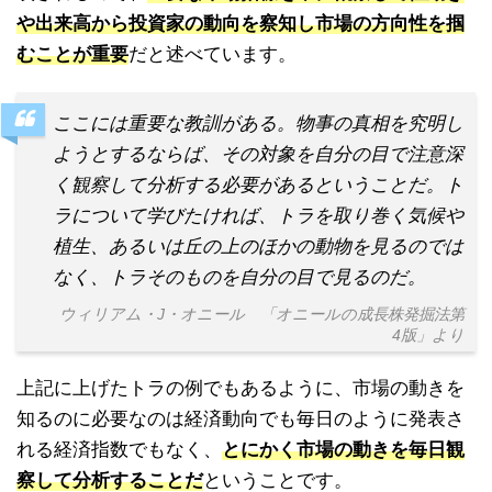
や出来高から投資家の動向を察知し市場の方向性を掴
むことが重要
だと述べています。
ここには重要な教訓がある。物事の真相を究明し
ようとするならば、その対象を自分の目で注意深
く観察して分析する必要があるということだ。ト
ラについて学びたければ、トラを取り巻く気候や
植生、あるいは丘の上のほかの動物を見るのでは
なく、トラそのものを自分の目で見るのだ。
ウィリアム・J・オニール 「オニールの成長株発掘法第
4版」より
上記に上げたトラの例でもあるように、市場の動きを
知るのに必要なのは経済動向でも毎日のように発表さ
れる経済指数でもなく、
とにかく市場の動きを毎日観
察して分析することだ
ということです。