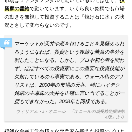
市場はファンダメンタルで動いているのではなく、
投
資家の需給
で動いています。いくら良い銘柄でも市場
の動きを無視して投資することは「焼け石に水」の状
況とさして変わらないのです。
マーケットが天井や底を付けることを見極められ
るようになれば、投資という複雑な勝負の半分を
制したことになる。しかし、プロや初心者を問わ
ず、ほぼすべての投資家にこの重要な投資技能が
欠如しているのも事実である。ウォール街のアナ
リストは、2000年の市場の天井、特にハイテク
銘柄の主導株の天井を正確に言い当てることが一
度もできなかった。2008年も同様である。
ウィリアム・J・オニール 「オニールの成長株発掘法第
4版」より
複雑な金融工学や様々な専門家を揃えた投資のプロと