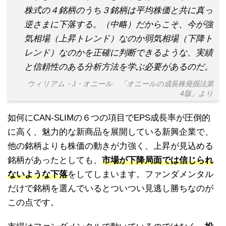
株式の４銘柄のうち３銘柄は平均株価と共に真っ
逆さまに下落する。（中略）だからこそ、今が強
気相場（上昇トレンド）なのか弱気相場（下降ト
レンド）なのかを正確に判断できるような、実績
と信頼性のある分析方法を学ぶ必要があるのだ。
ウィリアム・J・オニール 「オニールの成長株発掘法第
4版」より
如何にCAN-SLIMの６つの項目でEPS成長率が圧倒的
に高く、魅力的な新商品を展開している新興企業で、
他の銘柄よりも株価の動きが力強く、上昇が見込める
銘柄があったとしても、
市場が下降局面では信じられ
ないような下落
をしてしまいます。ファンダメンタル
だけで銘柄を選んでいるとついつい見逃し勝ちなのが
この点です。