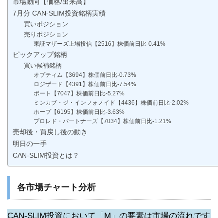
市場動向【価格/出来高】
7月分 CAN-SLIM投資銘柄実績
買いポジション
売りポジション
東証マザーズ上場投信【2516】株価前日比-0.41%
ピックアップ銘柄
買い候補銘柄
オプティム【3694】株価前日比-0.73%
ロジザード【4391】株価前日比-7.54%
ポート【7047】株価前日比-5.27%
ミンカブ・ジ・インフォノイド【4436】株価前日比-2.02%
ホープ【6195】株価前日比-3.63%
プロレド・パートナーズ【7034】株価前日比-1.21%
売却後・買戻し後の動き
明日の一手
CAN-SLIM投資とは？
各市場チャート分析
CAN-SLIM投資において「M」の要素は市場の流れです