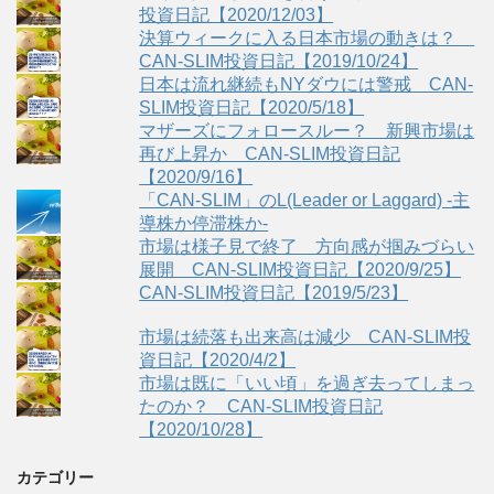
投資日記【2020/12/03】
決算ウィークに入る日本市場の動きは？
CAN-SLIM投資日記【2019/10/24】
日本は流れ継続もNYダウには警戒 CAN-
SLIM投資日記【2020/5/18】
マザーズにフォロースルー？ 新興市場は
再び上昇か CAN-SLIM投資日記
【2020/9/16】
「CAN-SLIM」のL(Leader or Laggard) -主
導株か停滞株か-
市場は様子見で終了 方向感が掴みづらい
展開 CAN-SLIM投資日記【2020/9/25】
CAN-SLIM投資日記【2019/5/23】
市場は続落も出来高は減少 CAN-SLIM投
資日記【2020/4/2】
市場は既に「いい頃」を過ぎ去ってしまっ
たのか？ CAN-SLIM投資日記
【2020/10/28】
カテゴリー