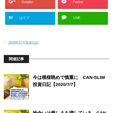
Google+
Pocket
B!
はてブ
LINE
-
2020年07月投資日記
関連記事
今は模様眺めで慎重に CAN-SLIM
投資日記【2020/7/7】
地合いは厳しさを増している CAN-