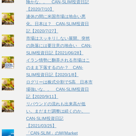
険かな。。 CAN-SLIM投資日記
【2020/7/10】
連休の間に米国市場は地合い悪
化。日本は？ CAN-SLIM投資日
記【2020/7/27】
市場はスッキリしない展開。突然
の急落には要注意の地合い CAN-
SLIM投資日記【2021/06/28】
イラン情勢に翻弄される市場はこ
のまま下落するのか？ CAN-
SLIM投資日記【2020/1/8】
ログリーは株式分割でS高 日本市
場強いな。。 CAN-SLIM投資日
記【2020/9/11】
リバウンドの流れも出来高が低
い。まだまだ調整は続くのか。
CAN-SLIM投資日記
【2021/03/25】
「CAN-SLIM」のM(Market