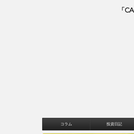
「C
コラム
投資日記