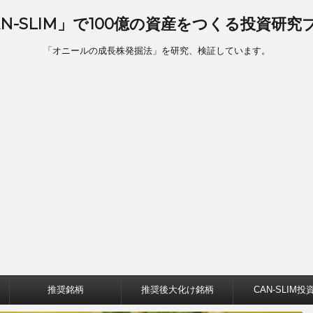
AN-SLIM」で100億の資産をつくる投資研究
「オニールの成長株発掘法」を研究、検証しています。
推奨銘柄
推奨後大化け銘柄
CAN-SLIM投