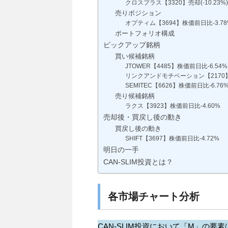
クロスプラス【3320】売却(-10.23%
売りポジション
オプティム【3694】株価前日比-3.78
ポートフォリオ構成
ピックアップ銘柄
買い候補銘柄
JTOWER【4485】株価前日比-6.54%
リンクアンドモチベーション【2170】
SEMITEC【6626】株価前日比-6.76
売り候補銘柄
ラクス【3923】株価前日比-4.60%
売却後・買戻し後の動き
買戻し後の動き
SHIFT【3697】株価前日比-4.72%
明日の一手
CAN-SLIM投資とは？
各市場チャート分析
CAN-SLIM投資において「M」の