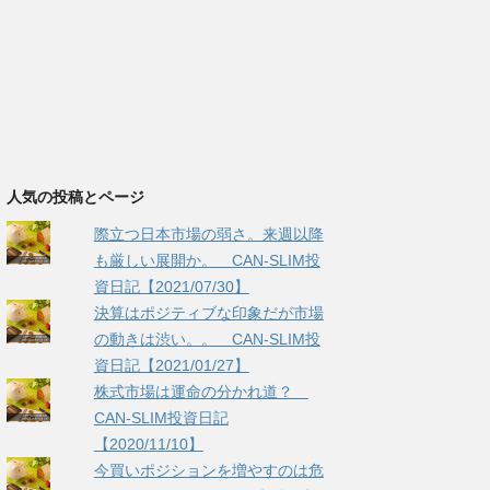
人気の投稿とページ
際立つ日本市場の弱さ。来週以降
も厳しい展開か。 CAN-SLIM投
資日記【2021/07/30】
決算はポジティブな印象だが市場
の動きは渋い。。 CAN-SLIM投
資日記【2021/01/27】
株式市場は運命の分かれ道？
CAN-SLIM投資日記
【2020/11/10】
今買いポジションを増やすのは危