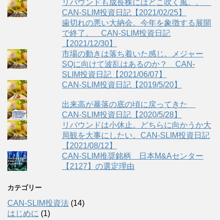
リバウンドも成長株にはどこ吹く風。。
CAN-SLIM投資日記【2021/02/25】
歯切れの悪い大納会。今年を象徴する展開
で終了。 CAN-SLIM投資日記
【2021/12/30】
市場の動きは落ち着いた感じ。メジャー
SQに向けて波乱はあるのか？ CAN-
SLIM投資日記【2021/06/07】
CAN-SLIM投資日記【2019/5/20】
出来高が暴落の底の頃に戻ってきた
CAN-SLIM投資日記【2020/5/28】
リバウンドは小休止。どちらに向かうか大
局観を大事にしたい。CAN-SLIM投資日記
【2021/08/12】
CAN-SLIM推奨銘柄 日本M&Aセンター
【2127】の選定理由
カテゴリー
CAN-SLIM投資法
(14)
はじめに
(1)