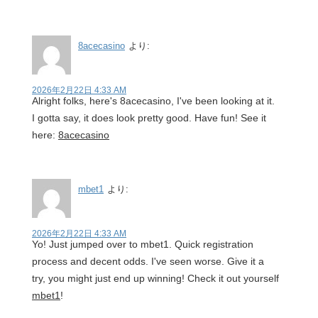
8acecasino
より:
2026年2月22日 4:33 AM
Alright folks, here's 8acecasino, I've been looking at it.
I gotta say, it does look pretty good. Have fun! See it
here:
8acecasino
mbet1
より:
2026年2月22日 4:33 AM
Yo! Just jumped over to mbet1. Quick registration
process and decent odds. I've seen worse. Give it a
try, you might just end up winning! Check it out yourself
mbet1
!