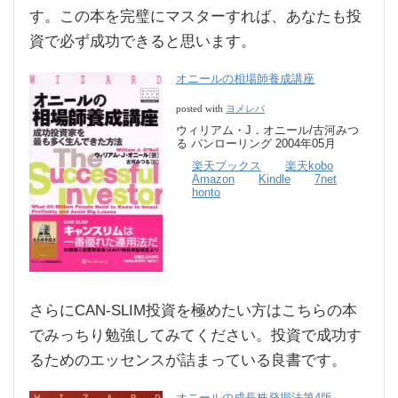
す。この本を完璧にマスターすれば、あなたも投
資で必ず成功できると思います。
オニールの相場師養成講座
ヨメレバ
posted with
ウィリアム・J．オニール/古河みつ
る パンローリング 2004年05月
楽天ブックス
楽天kobo
Amazon
Kindle
7net
honto
さらにCAN-SLIM投資を極めたい方はこちらの本
でみっちり勉強してみてください。投資で成功す
るためのエッセンスが詰まっている良書です。
オニールの成長株発掘法第4版