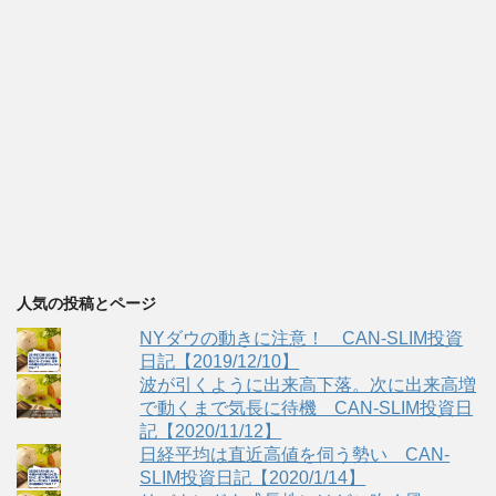
人気の投稿とページ
NYダウの動きに注意！ CAN-SLIM投資
日記【2019/12/10】
波が引くように出来高下落。次に出来高増
で動くまで気長に待機 CAN-SLIM投資日
記【2020/11/12】
日経平均は直近高値を伺う勢い CAN-
SLIM投資日記【2020/1/14】