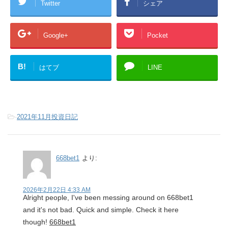
Twitter
シェア
Google+
Pocket
B!
はてブ
LINE
-
2021年11月投資日記
668bet1
より:
2026年2月22日 4:33 AM
Alright people, I've been messing around on 668bet1
and it's not bad. Quick and simple. Check it here
though!
668bet1