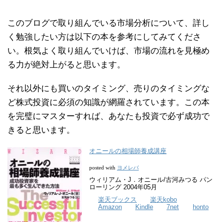
このブログで取り組んでいる市場分析について、詳し
く勉強したい方は以下の本を参考にしてみてくださ
い。根気よく取り組んでいけば、市場の流れを見極め
る力が絶対上がると思います。
それ以外にも買いのタイミング、売りのタイミングな
ど株式投資に必須の知識が網羅されています。この本
を完璧にマスターすれば、あなたも投資で必ず成功で
きると思います。
オニールの相場師養成講座
ヨメレバ
posted with
ウィリアム・J．オニール/古河みつる パン
ローリング 2004年05月
楽天ブックス
楽天kobo
Amazon
Kindle
7net
honto