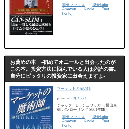
楽天ブックス
楽天kobo
Amazon
Kindle
7net
honto
お薦めの本 -初めてオニールと出会ったのが
この本。投資方法に悩んでいる人は必読の書。
自分にピッタリの投資家に出会えますよ-
マーケットの魔術師
ヨメレバ
posted with
ジャック・D．シュワッガー/横山直
樹 パンローリング 2001年08月
楽天ブックス
楽天kobo
Amazon
Kindle
7net
honto