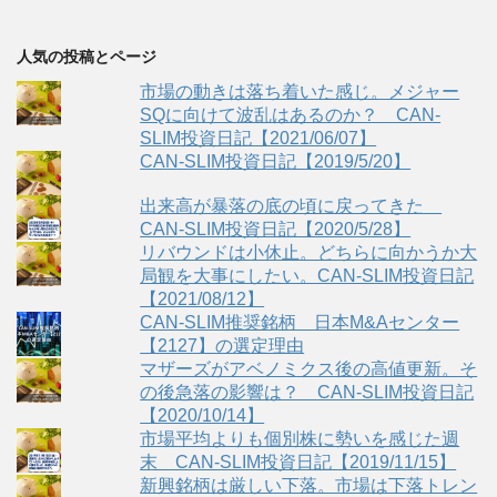
人気の投稿とページ
市場の動きは落ち着いた感じ。メジャー
SQに向けて波乱はあるのか？ CAN-
SLIM投資日記【2021/06/07】
CAN-SLIM投資日記【2019/5/20】
出来高が暴落の底の頃に戻ってきた
CAN-SLIM投資日記【2020/5/28】
リバウンドは小休止。どちらに向かうか大
局観を大事にしたい。CAN-SLIM投資日記
【2021/08/12】
CAN-SLIM推奨銘柄 日本M&Aセンター
【2127】の選定理由
マザーズがアベノミクス後の高値更新。そ
の後急落の影響は？ CAN-SLIM投資日記
【2020/10/14】
市場平均よりも個別株に勢いを感じた週
末 CAN-SLIM投資日記【2019/11/15】
新興銘柄は厳しい下落。市場は下落トレン