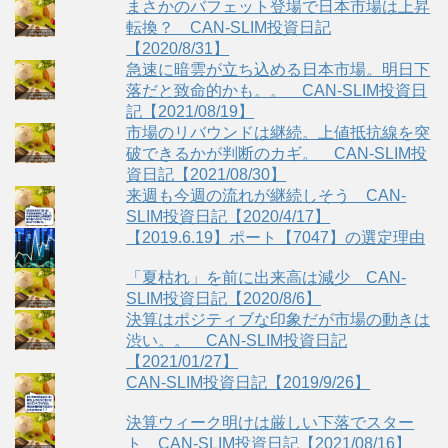
まさかのバフェット登場で日本市場は上昇
転換？ CAN-SLIM投資日記
【2020/8/31】
急速に暗雲が立ち込める日本市場。明日下
落だと致命的かも。。 CAN-SLIM投資日
記【2021/08/19】
市場のリバウンドは継続。上値抵抗線を突
破できるかが判断のカギ。 CAN-SLIM投
資日記【2021/08/30】
来週も今週の流れが継続しそう CAN-
SLIM投資日記【2020/4/17】
【2019.6.19】ポート【7047】の選定理由
「夏枯れ」を前に出来高は減少 CAN-
SLIM投資日記【2020/8/6】
決算はポジティブな印象だが市場の動きは
渋い。。 CAN-SLIM投資日記
【2021/01/27】
CAN-SLIM投資日記【2019/9/26】
決算ウィーク明けは厳しい下落でスター
ト CAN-SLIM投資日記【2021/08/16】