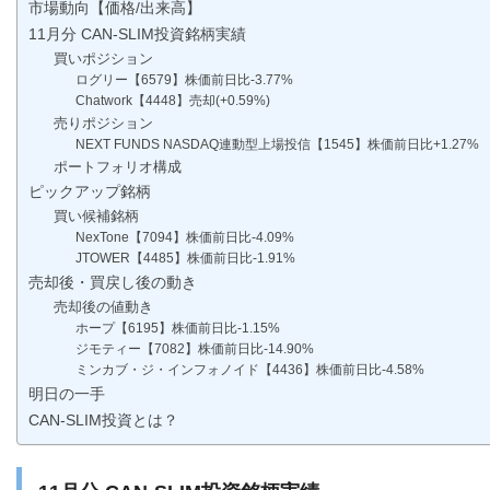
市場動向【価格/出来高】
11月分 CAN-SLIM投資銘柄実績
買いポジション
ログリー【6579】株価前日比-3.77%
Chatwork【4448】売却(+0.59%)
売りポジション
NEXT FUNDS NASDAQ連動型上場投信【1545】株価前日比+1.27%
ポートフォリオ構成
ピックアップ銘柄
買い候補銘柄
NexTone【7094】株価前日比-4.09%
JTOWER【4485】株価前日比-1.91%
売却後・買戻し後の動き
売却後の値動き
ホープ【6195】株価前日比-1.15%
ジモティー【7082】株価前日比-14.90%
ミンカブ・ジ・インフォノイド【4436】株価前日比-4.58%
明日の一手
CAN-SLIM投資とは？