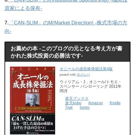
資家による保有-
7.
「CAN-SLIM」のM(Market Direction) -株式市場の方
向-
お薦めの本 -このブログの元となる考え方が書
かれた株式投資の必勝法です-
オニールの成長株発掘法第4版
ヨメレバ
posted with
ウィリアム・J．オニール/トモエ・
スペンサー パンローリング 2011年
05月
楽天ブックス
楽天kobo
Amazon
Kindle
7net
honto