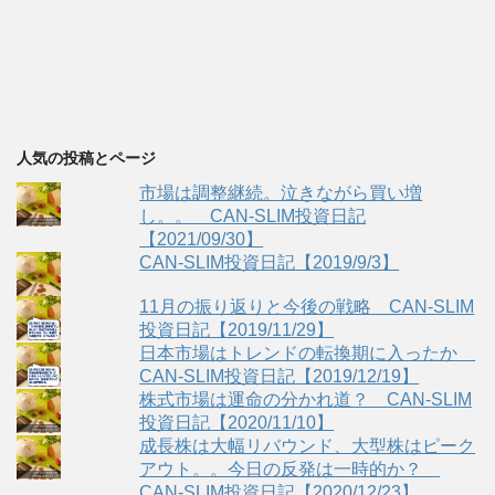
人気の投稿とページ
市場は調整継続。泣きながら買い増
し。。 CAN-SLIM投資日記
【2021/09/30】
CAN-SLIM投資日記【2019/9/3】
11月の振り返りと今後の戦略 CAN-SLIM
投資日記【2019/11/29】
日本市場はトレンドの転換期に入ったか
CAN-SLIM投資日記【2019/12/19】
株式市場は運命の分かれ道？ CAN-SLIM
投資日記【2020/11/10】
成長株は大幅リバウンド、大型株はピーク
アウト。。今日の反発は一時的か？
CAN-SLIM投資日記【2020/12/23】