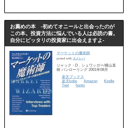
お薦めの本 -初めてオニールと出会ったのが
この本。投資方法に悩んでいる人は必読の書。
自分にピッタリの投資家に出会えますよ-
マーケットの魔術師
ヨメレバ
posted with
ジャック・D．シュワッガー/横山直
樹 パンローリング 2001年08月
楽天ブックス
楽天kobo
Amazon
Kindle
7net
honto