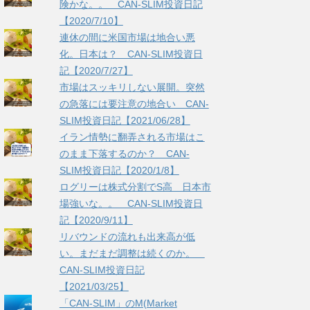
険かな。。 CAN-SLIM投資日記
【2020/7/10】
連休の間に米国市場は地合い悪
化。日本は？ CAN-SLIM投資日
記【2020/7/27】
市場はスッキリしない展開。突然
の急落には要注意の地合い CAN-
SLIM投資日記【2021/06/28】
イラン情勢に翻弄される市場はこ
のまま下落するのか？ CAN-
SLIM投資日記【2020/1/8】
ログリーは株式分割でS高 日本市
場強いな。。 CAN-SLIM投資日
記【2020/9/11】
リバウンドの流れも出来高が低
い。まだまだ調整は続くのか。
CAN-SLIM投資日記
【2021/03/25】
「CAN-SLIM」のM(Market