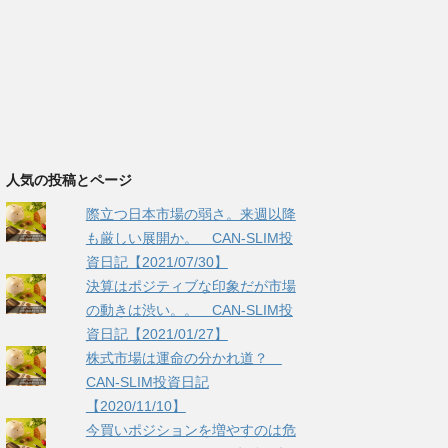
人気の投稿とページ
際立つ日本市場の弱さ。来週以降
も厳しい展開か。 CAN-SLIM投
資日記【2021/07/30】
決算はポジティブな印象だが市場
の動きは渋い。。 CAN-SLIM投
資日記【2021/01/27】
株式市場は運命の分かれ道？
CAN-SLIM投資日記
【2020/11/10】
今買いポジションを増やすのは危