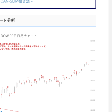
AN-SLIM投資法－
ャート分析