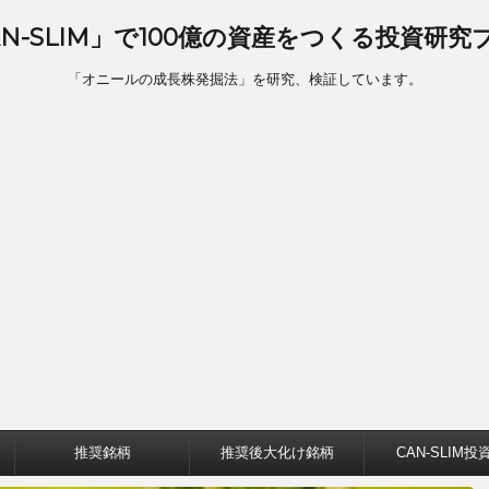
AN-SLIM」で100億の資産をつくる投資研究
「オニールの成長株発掘法」を研究、検証しています。
推奨銘柄
推奨後大化け銘柄
CAN-SLIM投