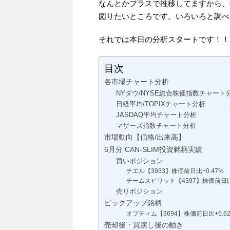
なんとかプラスで推移してますから、
図りたいところです。いろいろと調べ
それでは本日の分析スタートです！！
目次
各市場チャート分析
NYダウ/NYSE総合株価指数チャート
日経平均/TOPIXチャート分析
JASDAQ平均チャート分析
マザーズ指数チャート分析
市場動向【価格/出来高】
6月分 CAN-SLIM投資銘柄実績
買いポジション
チエル【3933】株価前日比+0.47%
チームスピリット【4397】株価前日比+
売りポジション
ピックアップ銘柄
オプティム【3694】株価前日比+5.6
売却後・買戻し後の動き