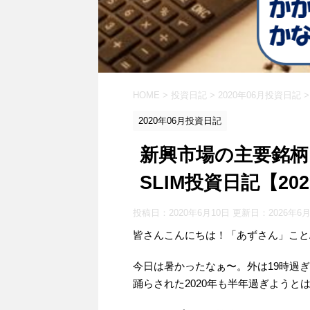
HOME
>
投資日記
>
2020年06月投資日記
>
2020年06月投資日記
新興市場の主要銘柄
SLIM投資日記【2020
投稿日：2020年6月10日 更新日：
2026年6
皆さんこんにちは！「あずさん」ことAS
今日は暑かったなぁ〜。外は19時過
踊らされた2020年も半年過ぎようと