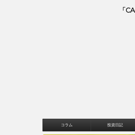
「C
コラム
投資日記