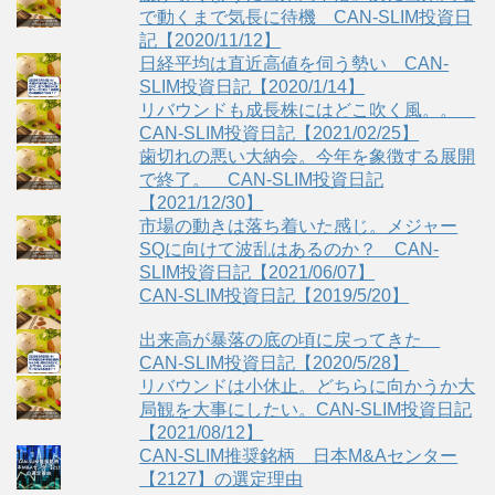
で動くまで気長に待機 CAN-SLIM投資日
記【2020/11/12】
日経平均は直近高値を伺う勢い CAN-
SLIM投資日記【2020/1/14】
リバウンドも成長株にはどこ吹く風。。
CAN-SLIM投資日記【2021/02/25】
歯切れの悪い大納会。今年を象徴する展開
で終了。 CAN-SLIM投資日記
【2021/12/30】
市場の動きは落ち着いた感じ。メジャー
SQに向けて波乱はあるのか？ CAN-
SLIM投資日記【2021/06/07】
CAN-SLIM投資日記【2019/5/20】
出来高が暴落の底の頃に戻ってきた
CAN-SLIM投資日記【2020/5/28】
リバウンドは小休止。どちらに向かうか大
局観を大事にしたい。CAN-SLIM投資日記
【2021/08/12】
CAN-SLIM推奨銘柄 日本M&Aセンター
【2127】の選定理由