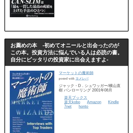
お薦めの本 -初めてオニールと出会ったのが
この本。投資方法に悩んでいる人は必読の書。
自分にピッタリの投資家に出会えますよ-
マーケットの魔術師
ヨメレバ
posted with
ジャック・D．シュワッガー/横山直
樹 パンローリング 2001年08月
楽天ブックス
楽天kobo
Amazon
Kindle
7net
honto