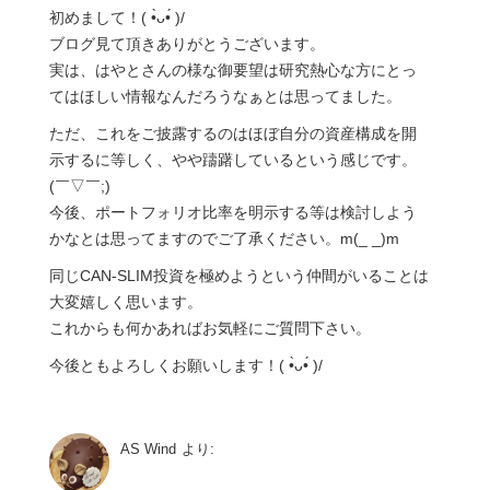
初めまして！( •̀ᴗ•́ )/
ブログ見て頂きありがとうございます。
実は、はやとさんの様な御要望は研究熱心な方にとっ
てはほしい情報なんだろうなぁとは思ってました。
ただ、これをご披露するのはほぼ自分の資産構成を開
示するに等しく、やや躊躇しているという感じです。
(￣▽￣;)
今後、ポートフォリオ比率を明示する等は検討しよう
かなとは思ってますのでご了承ください。m(_ _)m
同じCAN-SLIM投資を極めようという仲間がいることは
大変嬉しく思います。
これからも何かあればお気軽にご質問下さい。
今後ともよろしくお願いします！( •̀ᴗ•́ )/
AS Wind
より: