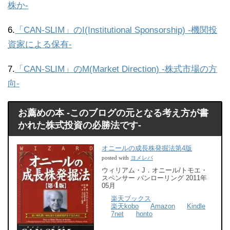
株か-
6.
「CAN-SLIM」のI(Institutional Sponsorship) -機関投
資家による保有-
7.
「CAN-SLIM」のM(Market Direction) -株式市場の方
向-
お薦めの本 -このブログの元となる考え方が書
かれた株式投資の必勝法です-
オニールの成長株発掘法第4版
ヨメレバ
posted with
ウィリアム・J．オニール/トモエ・
スペンサー パンローリング 2011年
05月
楽天ブックス
楽天kobo
Amazon
Kindle
7net
honto