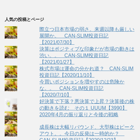
人気の投稿とページ
際立つ日本市場の弱さ。来週以降も厳しい
展開か。 CAN-SLIM投資日記
【2021/07/30】
決算はポジティブな印象だが市場の動きは
渋い。。 CAN-SLIM投資日記
【2021/01/27】
株式市場は運命の分かれ道？ CAN-SLIM
投資日記【2020/11/10】
今買いポジションを増やすのは危険か
な。。 CAN-SLIM投資日記
【2020/7/10】
好決算で下落？悪決算で上昇？決算後の株
の動きを読む その１ UUUM【3990】
2020年4月の振り返りと今後の戦略
成長株は大幅リバウンド、大型株はピーク
アウト。。今日の反発は一時的か？