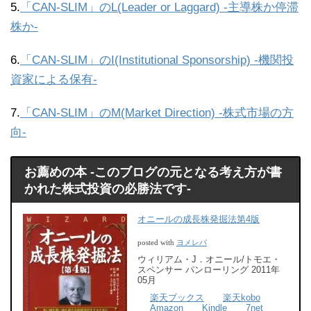
5.
「CAN-SLIM」のL(Leader or Laggard) -主導株か停滞
株か-
6.
「CAN-SLIM」のI(Institutional Sponsorship) -機関投
資家による保有-
7.
「CAN-SLIM」のM(Market Direction) -株式市場の方
向-
お薦めの本 -このブログの元となる考え方が書
かれた株式投資の必勝法です-
オニールの成長株発掘法第4版
ヨメレバ
posted with
ウィリアム・J．オニール/トモエ・
スペンサー パンローリング 2011年
05月
楽天ブックス
楽天kobo
Amazon
Kindle
7net