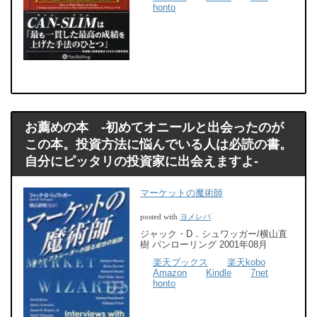
honto
お薦めの本 -初めてオニールと出会ったのが
この本。投資方法に悩んでいる人は必読の書。
自分にピッタリの投資家に出会えますよ-
マーケットの魔術師
ヨメレバ
posted with
ジャック・D．シュワッガー/横山直
樹 パンローリング 2001年08月
楽天ブックス
楽天kobo
Amazon
Kindle
7net
honto