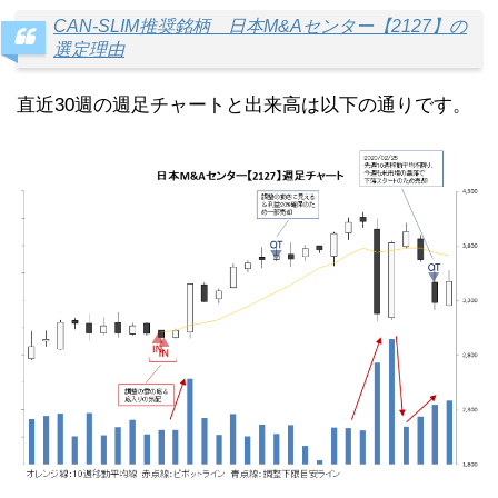
CAN-SLIM推奨銘柄 日本M&Aセンター【2127】の
選定理由
直近30週の週足チャートと出来高は以下の通りです。